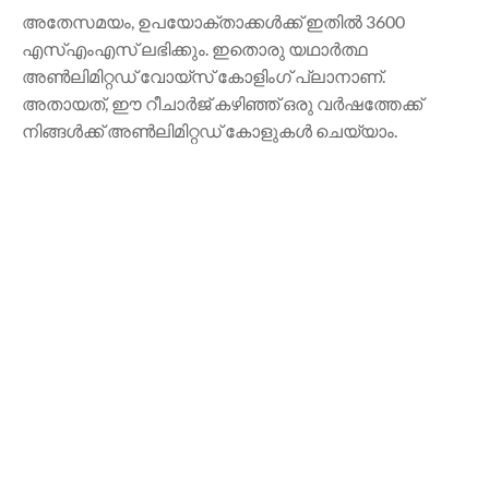
അതേസമയം, ഉപയോക്താക്കൾക്ക് ഇതിൽ 3600
എസ്എംഎസ് ലഭിക്കും. ഇതൊരു യഥാർത്ഥ
അൺലിമിറ്റഡ് വോയ്‌സ് കോളിംഗ് പ്ലാനാണ്.
അതായത്, ഈ റീചാർജ് കഴിഞ്ഞ് ഒരു വർഷത്തേക്ക്
നിങ്ങൾക്ക് അൺലിമിറ്റഡ് കോളുകൾ ചെയ്യാം.