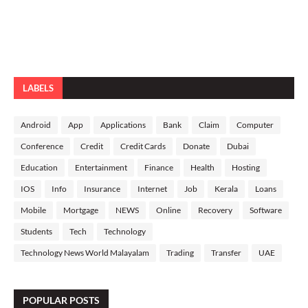
LABELS
Android
App
Applications
Bank
Claim
Computer
Conference
Credit
Credit Cards
Donate
Dubai
Education
Entertainment
Finance
Health
Hosting
IOS
Info
Insurance
Internet
Job
Kerala
Loans
Mobile
Mortgage
NEWS
Online
Recovery
Software
Students
Tech
Technology
Technology News World Malayalam
Trading
Transfer
UAE
POPULAR POSTS