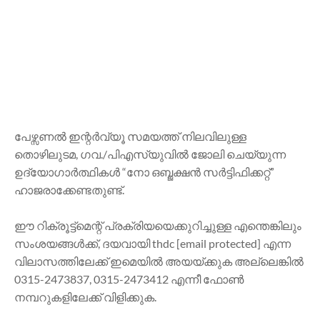
പേഴ്സണൽ ഇന്റർവ്യൂ സമയത്ത് നിലവിലുള്ള
തൊഴിലുടമ, ഗവ./പിഎസ്‌യുവിൽ ജോലി ചെയ്യുന്ന
ഉദ്യോഗാർത്ഥികൾ “നോ ഒബ്ജക്ഷൻ സർട്ടിഫിക്കറ്റ്”
ഹാജരാക്കേണ്ടതുണ്ട്.
ഈ റിക്രൂട്ട്‌മെന്റ് പ്രക്രിയയെക്കുറിച്ചുള്ള എന്തെങ്കിലും
സംശയങ്ങൾക്ക്, ദയവായി thdc [email protected] എന്ന
വിലാസത്തിലേക്ക് ഇമെയിൽ അയയ്‌ക്കുക അല്ലെങ്കിൽ
0315-2473837, 0315-2473412 എന്നീ ഫോൺ
നമ്പറുകളിലേക്ക് വിളിക്കുക.