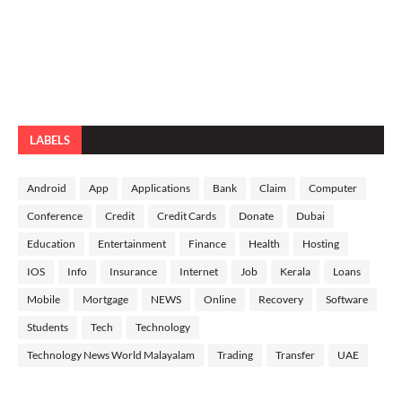
LABELS
Android
App
Applications
Bank
Claim
Computer
Conference
Credit
Credit Cards
Donate
Dubai
Education
Entertainment
Finance
Health
Hosting
IOS
Info
Insurance
Internet
Job
Kerala
Loans
Mobile
Mortgage
NEWS
Online
Recovery
Software
Students
Tech
Technology
Technology News World Malayalam
Trading
Transfer
UAE