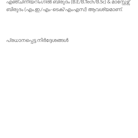
എഞ്ചിനീയറിംഗിൽ ബിരുദം (B.E/B.Tech/B.Sc) & മാസ്റ്റേഴ്സ്
ബിരുദം (എം.ഇ./എം-ടെക്/എംഎസ്) ആവശ്യമാണ്.
പ്രധാനപ്പെട്ട നിർദ്ദേശങ്ങൾ