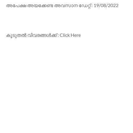
അപേക്ഷ അയക്കേണ്ട അവസാന ഡേറ്റ് : 19/08/2022
കൂടുതൽ വിവരങ്ങൾക്ക് : Click Here