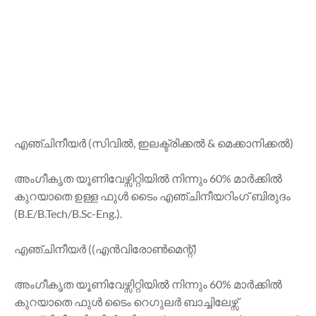
എഞ്ചിനീയർ (സിവിൽ, ഇലക്ട്രിക്കൽ & മെക്കാനിക്കൽ)
അംഗീകൃത യൂണിവേഴ്സിറ്റിയിൽ നിന്നും 60% മാർക്കിൽ
കുറയാതെ ഉള്ള ഫുൾ ടൈം എഞ്ചിനീയറിംഗ് ബിരുദം
(B.E/B.Tech/B.Sc-Eng.).
എഞ്ചിനീയർ ((എൻവിരോൺമെന്റ്)
അംഗീകൃത യൂണിവേഴ്സിറ്റിയിൽ നിന്നും 60% മാർക്കിൽ
കുറയാതെ ഫുൾ ടൈം റെഗുലർ ബാച്ചിലേഴ്സ്