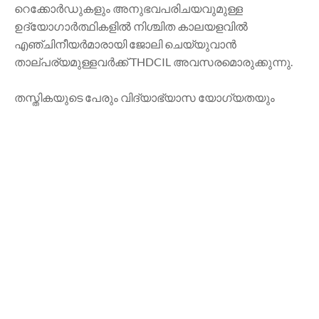
റെക്കോർഡുകളും അനുഭവപരിചയവുമുള്ള
ഉദ്യോഗാർത്ഥികളിൽ നിശ്ചിത കാലയളവിൽ
എഞ്ചിനീയർമാരായി ജോലി ചെയ്യുവാൻ
താല്പര്യമുള്ളവർക്ക് THDCIL അവസരമൊരുക്കുന്നു.
തസ്തികയുടെ പേരും വിദ്യാഭ്യാസ യോഗ്യതയും